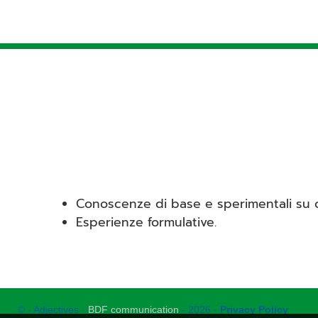
Conoscenze di base e sperimentali su co
Esperienze formulative.
© - Adjectives -
BDF communication
- 2026 -
Privacy Policy